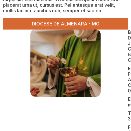
placerat urna ut, cursus est. Pellentesque erat velit,
mollis lacinia faucibus non, semper et sapien.
DIOCESE DE ALMENARA - MG
B
J
C
B
C
E
P
A
C
0
E
m
T
3
F