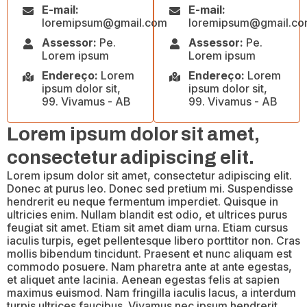
E-mail:
E-mail:
loremipsum@gmail.com
loremipsum@gmail.c
Assessor:
Pe.
Assessor:
Pe.
Lorem ipsum
Lorem ipsum
Endereço:
Lorem
Endereço:
Lorem
ipsum dolor sit,
ipsum dolor sit,
99. Vivamus - AB
99. Vivamus - AB
Lorem ipsum dolor sit amet,
consectetur adipiscing elit.
Lorem ipsum dolor sit amet, consectetur adipiscing elit.
Donec at purus leo. Donec sed pretium mi. Suspendisse
hendrerit eu neque fermentum imperdiet. Quisque in
ultricies enim. Nullam blandit est odio, et ultrices purus
feugiat sit amet. Etiam sit amet diam urna. Etiam cursus
iaculis turpis, eget pellentesque libero porttitor non. Cras
mollis bibendum tincidunt. Praesent et nunc aliquam est
commodo posuere. Nam pharetra ante at ante egestas,
et aliquet ante lacinia. Aenean egestas felis at sapien
maximus euismod. Nam fringilla iaculis lacus, a interdum
turpis ultrices faucibus. Vivamus nec ipsum hendrerit,