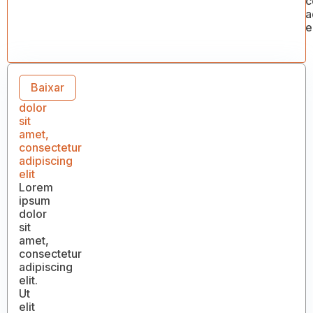
c
a
el
Lorem
Baixar
ipsum
dolor
sit
amet,
consectetur
adipiscing
elit
Lorem
ipsum
dolor
sit
amet,
consectetur
adipiscing
elit.
Ut
elit