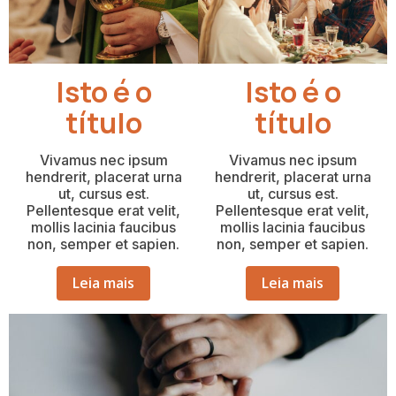
Isto é o
Isto é o
título
título
Vivamus nec ipsum
Vivamus nec ipsum
hendrerit, placerat urna
hendrerit, placerat urna
ut, cursus est.
ut, cursus est.
Pellentesque erat velit,
Pellentesque erat velit,
mollis lacinia faucibus
mollis lacinia faucibus
non, semper et sapien.
non, semper et sapien.
Leia mais
Leia mais