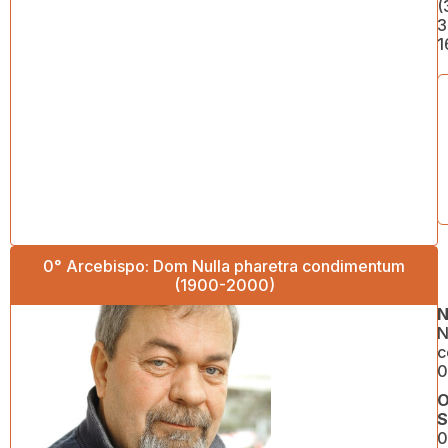
(
3
1
0° Arcebispo: Dom Nulla pharetra condimentum
(1900-2000)
N
N
c
0
O
S
0